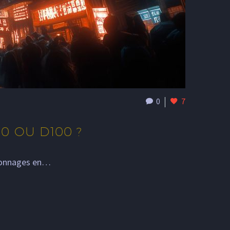
0
7
20 OU D100 ?
ersonnages en…