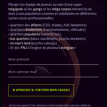
Plonge ton équipe de joueurs au sein d'une super
mégapole
où les
gangs
et les
méga corpos
mènent la vie
dure à une population soumise et subdivisée en différentes
castes socio-professionnelles :
-
• quartiers des
affaires
(CEO, triades, hub Yamamoto)
Par
PillJapon
21 juillet 2024
• quartiers
résidentiels
(transhumanisme, véhicules)
Avant, j’étais
• quartiers
populaires
(sororité Isis),
•
bas quartiers
(labos clandestins, psycho dreamers)
illustrateur… mais pas
•
no man's land
(psycho-cyborgs)
que
• Et des
PNJ
à l'origine de plusieurs
intrigues
!
2
11
Archives
JE M'INSCRIS & J'OBTIENS MON CADEAU
Je hais les spams ! Ton adresse e-mail ne sera donc jamais cédée ou